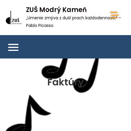
ZUŠ Modrý Kameň
„Umenie zmýva z duší prach každodennosti.“ –
Pablo Picasso
Faktúry