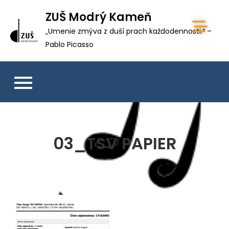
ZUŠ Modrý Kameň
„Umenie zmýva z duší prach každodennosti.“ –
Pablo Picasso
03_TSV PAPIER