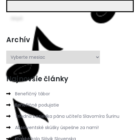
Archív
Najnovšie články
Benefičný tábor
Benefičné podujatie
Triedna besiedka pána učiteľa Slavomíra Šurinu
Absolventské skúšky úspešne za nami!
Krajské kolo Slávik Slovenska