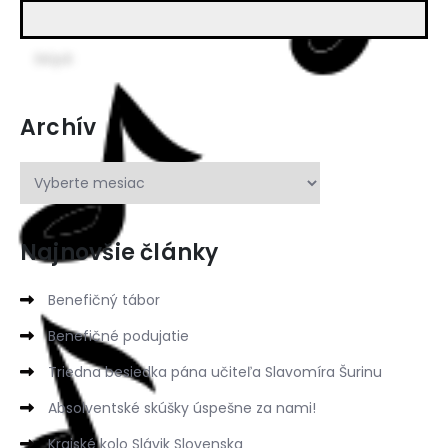
Archív
Najnovšie články
Benefičný tábor
Benefičné podujatie
Triedna besiedka pána učiteľa Slavomíra Šurinu
Absolventské skúšky úspešne za nami!
Krajské kolo Slávik Slovenska