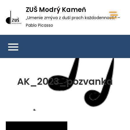
ZUŠ Modrý Kameň
„Umenie zmýva z duší prach každodennosti.“ –
Pablo Picasso
AK_2023_pozvanka