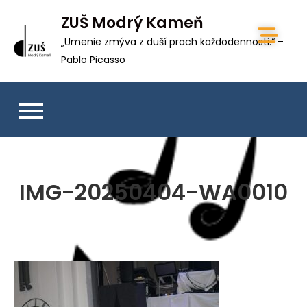
ZUŠ Modrý Kameň
„Umenie zmýva z duší prach každodennosti.“ –
Pablo Picasso
IMG-20250404-WA0010