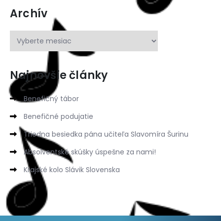
Archív
Najnovšie články
Benefičný tábor
Benefičné podujatie
Triedna besiedka pána učiteľa Slavomíra Šurinu
Absolventské skúšky úspešne za nami!
Krajské kolo Slávik Slovenska