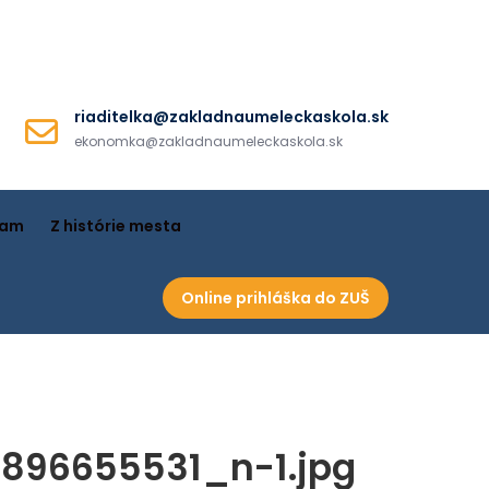
riaditelka@zakladnaumeleckaskola.sk
ekonomka@zakladnaumeleckaskola.sk
ram
Z histórie mesta
Online prihláška do ZUŠ
896655531_n-1.jpg