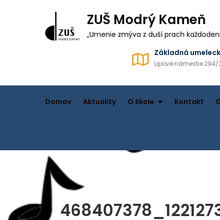
ZUŠ Modrý Kameň
„Umenie zmýva z duší prach každodenno
Základná umeleck
Lipové námestie 294/
Domov
Aktuality
O škole
Kontakt
G
468407378_122127