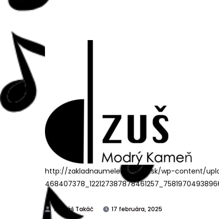
http://zakladnaumeleckaskola.sk/wp-content/up
468407378_122127387878461257_758197049389665
17 februára, 2025