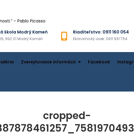
sti.“ – Pablo Picasso
á škola Modrý Kameň
Riaditeľstvo: 0911 160 054
26, 992 01 Modrý Kameň
Ekonomický úsek: 0911 931 754
aléria
Zverejňovanie informácií
Facebook
Instag
cropped-
387878461257_7581970493