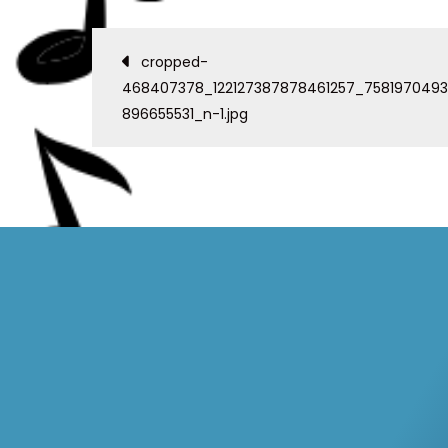
cropped-
468407378_122127387878461257_7581970493
896655531_n-1.jpg