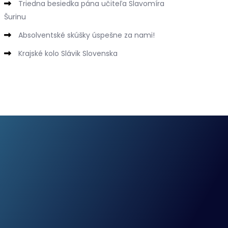
Triedna besiedka pána učiteľa Slavomíra
Šurinu
Absolventské skúšky úspešne za nami!
Krajské kolo Slávik Slovenska